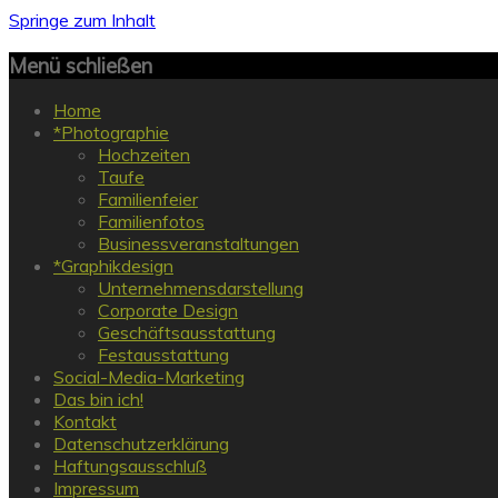
Springe zum Inhalt
Menü schließen
Home
*Photographie
Hochzeiten
Taufe
Familienfeier
Familienfotos
Businessveranstaltungen
*Graphikdesign
Unternehmensdarstellung
Corporate Design
Geschäftsausstattung
Festausstattung
Social-Media-Marketing
Das bin ich!
Kontakt
Datenschutzerklärung
Haftungsausschluß
Impressum