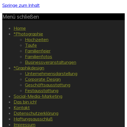
Springe zum Inhalt
Menü schließen
Home
*Photographie
Hochzeiten
Taufe
Familienfeier
Familienfotos
Businessveranstaltungen
*Graphikdesign
Unternehmensdarstellung
Corporate Design
Geschäftsausstattung
Festausstattung
Social-Media-Marketing
Das bin ich!
Kontakt
Datenschutzerklärung
Haftungsausschluß
Impressum