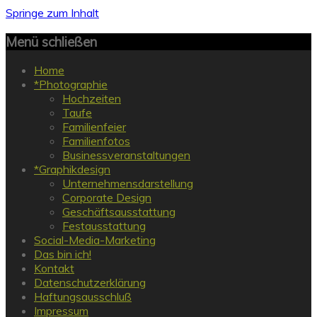
Springe zum Inhalt
Menü schließen
Home
*Photographie
Hochzeiten
Taufe
Familienfeier
Familienfotos
Businessveranstaltungen
*Graphikdesign
Unternehmensdarstellung
Corporate Design
Geschäftsausstattung
Festausstattung
Social-Media-Marketing
Das bin ich!
Kontakt
Datenschutzerklärung
Haftungsausschluß
Impressum