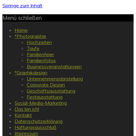
Springe zum Inhalt
Menü schließen
Home
*Photographie
Hochzeiten
Taufe
Familienfeier
Familienfotos
Businessveranstaltungen
*Graphikdesign
Unternehmensdarstellung
Corporate Design
Geschäftsausstattung
Festausstattung
Social-Media-Marketing
Das bin ich!
Kontakt
Datenschutzerklärung
Haftungsausschluß
Impressum